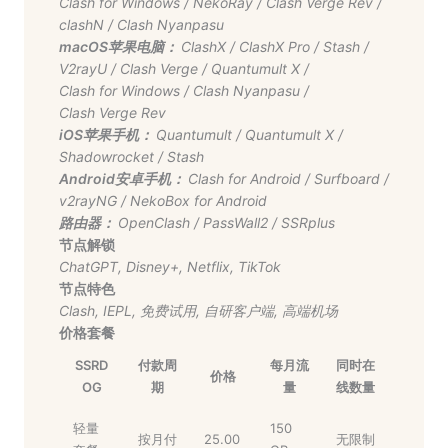
Clash for Windows
/
NekoRay
/
Clash Verge Rev
/
clashN
/
Clash Nyanpasu
macOS苹果电脑：
ClashX
/
ClashX Pro
/
Stash
/
V2rayU
/
Clash Verge
/
Quantumult X
/
Clash for Windows
/
Clash Nyanpasu
/
Clash Verge Rev
iOS苹果手机：
Quantumult
/
Quantumult X
/
Shadowrocket
/
Stash
Android安卓手机：
Clash for Android
/
Surfboard
/
v2rayNG
/
NekoBox for Android
路由器：
OpenClash
/
PassWall2
/
SSRplus
节点解锁
ChatGPT
,
Disney+
,
Netflix
,
TikTok
节点特色
Clash
,
IEPL
,
免费试用
,
自研客户端
,
高端机场
价格套餐
SSRD
付款周
每月流
同时在
价格
OG
期
量
线数量
轻量
150
按月付
25.00
无限制