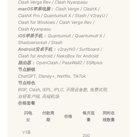
Clash Verge Rev
/
Clash Nyanpasu
macOS苹果电脑：
Clash Verge
/
ClashX
/
ClashX Pro
/
Quantumult X
/
Stash
/
V2rayU
/
Clash for Windows
/
Clash Verge Rev
/
Clash Nyanpasu
iOS苹果手机：
Quantumult
/
Quantumult X
/
Shadowrocket
/
Stash
Android安卓手机：
v2rayNG
/
Surfboard
/
Clash for Android
/
NekoBox for Android
路由器：
OpenClash
/
PassWall2
/
SSRplus
节点解锁
ChatGPT
,
Disney+
,
Netflix
,
TikTok
节点特色
BGP
,
Clash
,
IEPL
,
IPLC
,
不限设备数
,
免费试用
,
自研客户端
,
高端机场
价格套餐
闪电
付款周
每月流
同时在
价格
云
期
量
线数量
V1基
200