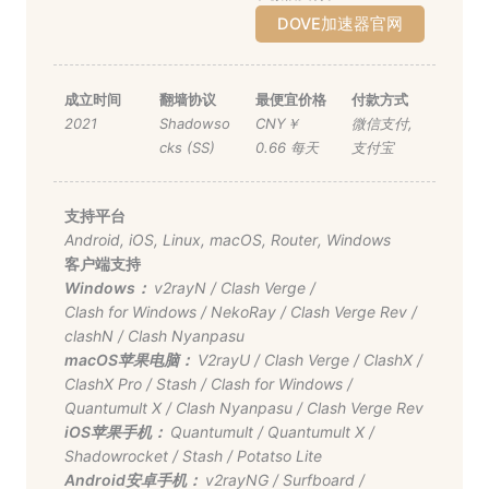
DOVE加速器官网
成立时间
翻墙协议
最便宜价格
付款方式
2021
Shadowso
CNY￥
微信支付
,
cks (SS)
0.66 每天
支付宝
支持平台
Android
,
iOS
,
Linux
,
macOS
,
Router
,
Windows
客户端支持
Windows：
v2rayN
/
Clash Verge
/
Clash for Windows
/
NekoRay
/
Clash Verge Rev
/
clashN
/
Clash Nyanpasu
macOS苹果电脑：
V2rayU
/
Clash Verge
/
ClashX
/
ClashX Pro
/
Stash
/
Clash for Windows
/
Quantumult X
/
Clash Nyanpasu
/
Clash Verge Rev
iOS苹果手机：
Quantumult
/
Quantumult X
/
Shadowrocket
/
Stash
/
Potatso Lite
Android安卓手机：
v2rayNG
/
Surfboard
/