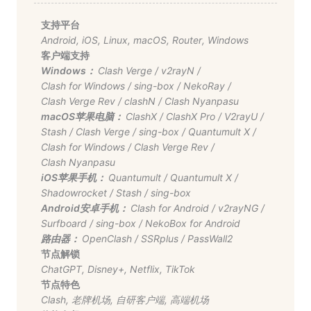
支持平台
Android
,
iOS
,
Linux
,
macOS
,
Router
,
Windows
客户端支持
Windows：
Clash Verge
/
v2rayN
/
Clash for Windows
/
sing-box
/
NekoRay
/
Clash Verge Rev
/
clashN
/
Clash Nyanpasu
macOS苹果电脑：
ClashX
/
ClashX Pro
/
V2rayU
/
Stash
/
Clash Verge
/
sing-box
/
Quantumult X
/
Clash for Windows
/
Clash Verge Rev
/
Clash Nyanpasu
iOS苹果手机：
Quantumult
/
Quantumult X
/
Shadowrocket
/
Stash
/
sing-box
Android安卓手机：
Clash for Android
/
v2rayNG
/
Surfboard
/
sing-box
/
NekoBox for Android
路由器：
OpenClash
/
SSRplus
/
PassWall2
节点解锁
ChatGPT
,
Disney+
,
Netflix
,
TikTok
节点特色
Clash
,
老牌机场
,
自研客户端
,
高端机场