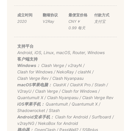
成立时间
翻墙协议
最便宜价格
付款方式
2020
V2Ray
CNY￥
支付宝
0.99 每天
支持平台
Android
,
iOS
,
Linux
,
macOS
,
Router
,
Windows
客户端支持
Windows：
Clash Verge
/
v2rayN
/
Clash for Windows
/
NekoRay
/
clashN
/
Clash Verge Rev
/
Clash Nyanpasu
macOS苹果电脑：
ClashX
/
ClashX Pro
/
Stash
/
V2rayU
/
Clash Verge
/
Clash for Windows
/
Quantumult X
/
Clash Nyanpasu
/
Clash Verge Rev
iOS苹果手机：
Quantumult
/
Quantumult X
/
Shadowrocket
/
Stash
Android安卓手机：
Clash for Android
/
Surfboard
/
v2rayNG
/
NekoBox for Android
路由器：
OpenClash
/
PassWall2
/
SSRplus