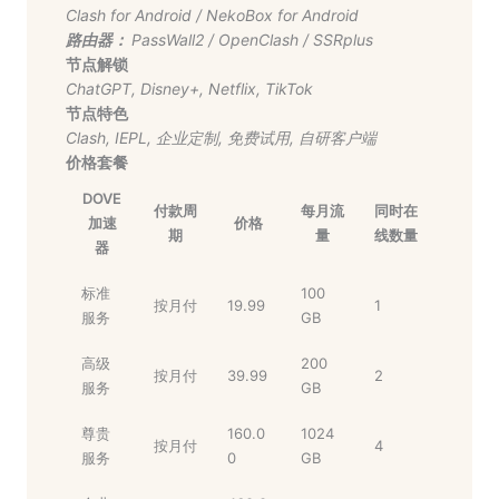
Clash for Android
/
NekoBox for Android
路由器：
PassWall2
/
OpenClash
/
SSRplus
节点解锁
ChatGPT
,
Disney+
,
Netflix
,
TikTok
节点特色
Clash
,
IEPL
,
企业定制
,
免费试用
,
自研客户端
价格套餐
DOVE
付款周
每月流
同时在
加速
价格
期
量
线数量
器
标准
100
按月付
19.99
1
服务
GB
高级
200
按月付
39.99
2
服务
GB
尊贵
160.0
1024
按月付
4
服务
0
GB