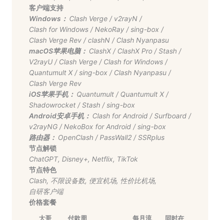
客户端支持
Windows：
Clash Verge
/
v2rayN
/
Clash for Windows
/
NekoRay
/
sing-box
/
Clash Verge Rev
/
clashN
/
Clash Nyanpasu
macOS苹果电脑：
ClashX
/
ClashX Pro
/
Stash
/
V2rayU
/
Clash Verge
/
Clash for Windows
/
Quantumult X
/
sing-box
/
Clash Nyanpasu
/
Clash Verge Rev
iOS苹果手机：
Quantumult
/
Quantumult X
/
Shadowrocket
/
Stash
/
sing-box
Android安卓手机：
Clash for Android
/
Surfboard
/
v2rayNG
/
NekoBox for Android
/
sing-box
路由器：
OpenClash
/
PassWall2
/
SSRplus
节点解锁
ChatGPT
,
Disney+
,
Netflix
,
TikTok
节点特色
Clash
,
不限设备数
,
便宜机场
,
性价比机场
,
自研客户端
价格套餐
大哥
付款周
每月流
同时在