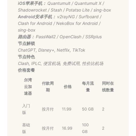
iOS苹果手机：
Quantumult
/
Quantumult X
/
Shadowrocket
/
Stash
/
Potatso Lite
/
sing-box
Android安卓手机：
v2rayNG
/
Surfboard
/
Clash for Android
/
NekoBox for Android
/
sing-box
路由器：
PassWall2
/
OpenClash
/
SSRplus
节点解锁
ChatGPT
,
Disney+
,
Netflix
,
TikTok
节点特色
Clash
,
IPLC
,
便宜机场
,
免费试用
,
性价比机场
价格套餐
尔湾
付款周
每月流
同时在
云加
价格
期
量
线数量
速器
入门
按月付
11.99
50 GB
2
版
基础
100
按月付
16.99
2
版
GB