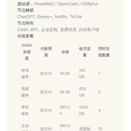
路由器：
PassWall2
/
OpenClash
/
SSRplus
节点解锁
ChatGPT
,
Disney+
,
Netflix
,
TikTok
节点特色
Clash
,
IEPL
,
企业定制
,
免费试用
,
自研客户端
价格套餐
DOVE
付款周
每月流
同时在
加速
价格
期
量
线数量
器
标准
100
按月付
19.99
1
服务
GB
高级
200
按月付
39.99
2
服务
GB
尊贵
160.0
1024
按月付
4
服务
0
GB
企业
460.0
按月付
无限制
10