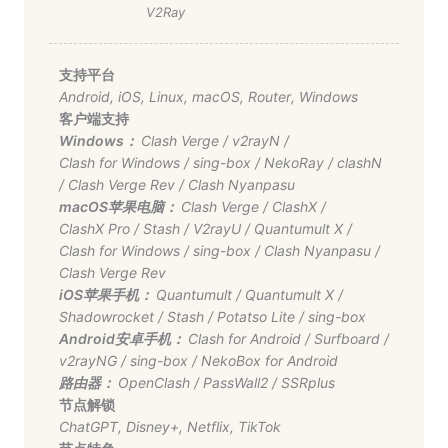
V2Ray
支持平台
Android
,
iOS
,
Linux
,
macOS
,
Router
,
Windows
客户端支持
Windows：
Clash Verge
/
v2rayN
/
Clash for Windows
/
sing-box
/
NekoRay
/
clashN
/
Clash Verge Rev
/
Clash Nyanpasu
macOS苹果电脑：
Clash Verge
/
ClashX
/
ClashX Pro
/
Stash
/
V2rayU
/
Quantumult X
/
Clash for Windows
/
sing-box
/
Clash Nyanpasu
/
Clash Verge Rev
iOS苹果手机：
Quantumult
/
Quantumult X
/
Shadowrocket
/
Stash
/
Potatso Lite
/
sing-box
Android安卓手机：
Clash for Android
/
Surfboard
/
v2rayNG
/
sing-box
/
NekoBox for Android
路由器：
OpenClash
/
PassWall2
/
SSRplus
节点解锁
ChatGPT
,
Disney+
,
Netflix
,
TikTok