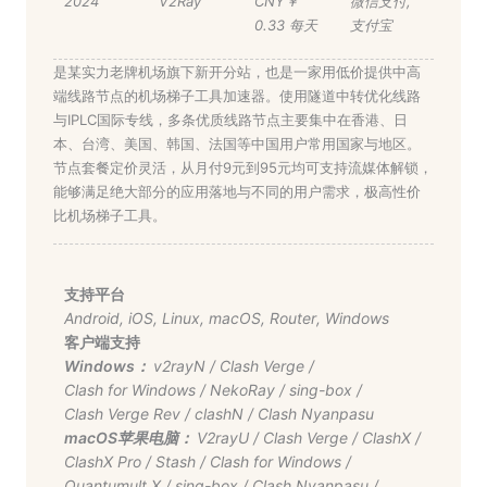
2024
V2Ray
CNY￥
微信支付
,
0.33 每天
支付宝
是某实力老牌机场旗下新开分站，也是一家用低价提供中高
端线路节点的机场梯子工具加速器。使用隧道中转优化线路
与IPLC国际专线，多条优质线路节点主要集中在香港、日
本、台湾、美国、韩国、法国等中国用户常用国家与地区。
节点套餐定价灵活，从月付9元到95元均可支持流媒体解锁，
能够满足绝大部分的应用落地与不同的用户需求，极高性价
比机场梯子工具。
支持平台
Android
,
iOS
,
Linux
,
macOS
,
Router
,
Windows
客户端支持
Windows：
v2rayN
/
Clash Verge
/
Clash for Windows
/
NekoRay
/
sing-box
/
Clash Verge Rev
/
clashN
/
Clash Nyanpasu
macOS苹果电脑：
V2rayU
/
Clash Verge
/
ClashX
/
ClashX Pro
/
Stash
/
Clash for Windows
/
Quantumult X
/
sing-box
/
Clash Nyanpasu
/