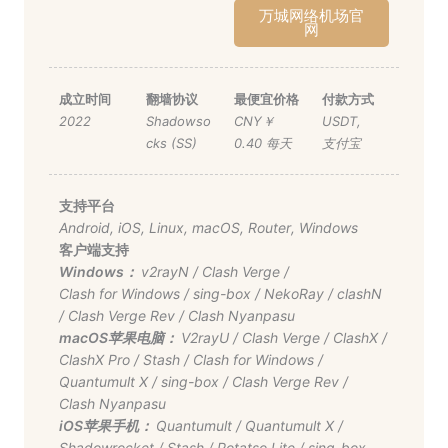
万城网络机场官
网
成立时间
翻墙协议
最便宜价格
付款方式
2022
Shadowso
CNY￥
USDT
,
cks (SS)
0.40 每天
支付宝
支持平台
Android
,
iOS
,
Linux
,
macOS
,
Router
,
Windows
客户端支持
Windows：
v2rayN
/
Clash Verge
/
Clash for Windows
/
sing-box
/
NekoRay
/
clashN
/
Clash Verge Rev
/
Clash Nyanpasu
macOS苹果电脑：
V2rayU
/
Clash Verge
/
ClashX
/
ClashX Pro
/
Stash
/
Clash for Windows
/
Quantumult X
/
sing-box
/
Clash Verge Rev
/
Clash Nyanpasu
iOS苹果手机：
Quantumult
/
Quantumult X
/
Shadowrocket
/
Stash
/
Potatso Lite
/
sing-box