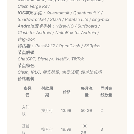
Clash Verge Rev
iOS苹果手机：
Quantumult
/
Quantumult X
/
Shadowrocket
/
Stash
/
Potatso Lite
/
sing-box
Android安卓手机：
v2rayNG
/
Surfboard
/
Clash for Android
/
NekoBox for Android
/
sing-box
路由器：
PassWall2
/
OpenClash
/
SSRplus
节点解锁
ChatGPT
,
Disney+
,
Netflix
,
TikTok
节点特色
Clash
,
IPLC
,
便宜机场
,
免费试用
,
性价比机场
价格套餐
疾风
付款周
每月流
同时在
价格
云
期
量
线数量
入门
按月付
13.99
50 GB
2
版
基础
100
按月付
19.99
3
版
GB