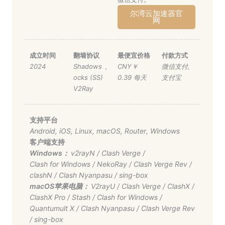
尔湾云加速器官
网
成立时间
翻墙协议
最便宜价格
付款方式
2024
Shadows
,
CNY￥
微信支付
,
ocks (SS)
0.39 每天
支付宝
V2Ray
支持平台
Android
,
iOS
,
Linux
,
macOS
,
Router
,
Windows
客户端支持
Windows：
v2rayN
/
Clash Verge
/
Clash for Windows
/
NekoRay
/
Clash Verge Rev
/
clashN
/
Clash Nyanpasu
/
sing-box
macOS苹果电脑：
V2rayU
/
Clash Verge
/
ClashX
/
ClashX Pro
/
Stash
/
Clash for Windows
/
Quantumult X
/
Clash Nyanpasu
/
Clash Verge Rev
/
sing-box