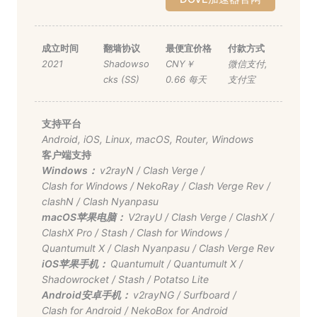
成立时间
翻墙协议
最便宜价格
付款方式
2021
Shadowso
CNY￥
微信支付
,
cks (SS)
0.66 每天
支付宝
支持平台
Android
,
iOS
,
Linux
,
macOS
,
Router
,
Windows
客户端支持
Windows：
v2rayN
/
Clash Verge
/
Clash for Windows
/
NekoRay
/
Clash Verge Rev
/
clashN
/
Clash Nyanpasu
macOS苹果电脑：
V2rayU
/
Clash Verge
/
ClashX
/
ClashX Pro
/
Stash
/
Clash for Windows
/
Quantumult X
/
Clash Nyanpasu
/
Clash Verge Rev
iOS苹果手机：
Quantumult
/
Quantumult X
/
Shadowrocket
/
Stash
/
Potatso Lite
Android安卓手机：
v2rayNG
/
Surfboard
/
Clash for Android
/
NekoBox for Android