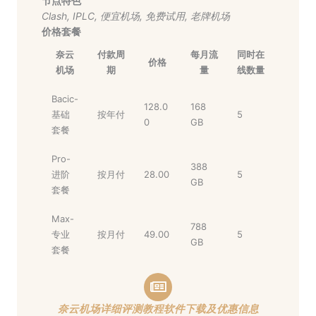
节点特色
Clash
,
IPLC
,
便宜机场
,
免费试用
,
老牌机场
价格套餐
奈云
付款周
每月流
同时在
价格
机场
期
量
线数量
Bacic-
128.0
168
基础
按年付
5
0
GB
套餐
Pro-
388
进阶
按月付
28.00
5
GB
套餐
Max-
788
专业
按月付
49.00
5
GB
套餐
奈云机场详细评测教程软件下载及优惠信息