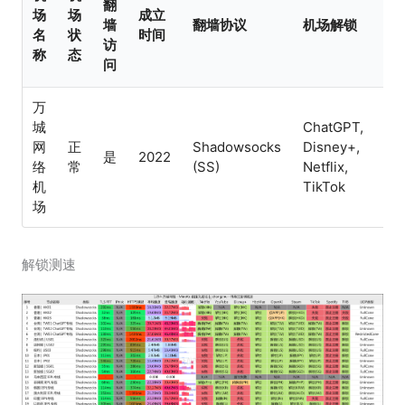
翻
场
场
成立
机
墙
翻墙协议
机场解锁
名
状
时间
特
访
称
态
问
万
BG
城
ChatGPT,
Cl
网
正
Shadowsocks
Disney+,
是
2022
IEP
络
常
(SS)
Netflix,
免
机
TikTok
试
场
解锁测速