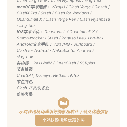
Clash Verge Rev
/
Clash Nyanpasu
/
sing-box
macOS苹果电脑：
V2rayU
/
Clash Verge
/
ClashX
/
ClashX Pro
/
Stash
/
Clash for Windows
/
Quantumult X
/
Clash Verge Rev
/
Clash Nyanpasu
/
sing-box
iOS苹果手机：
Quantumult
/
Quantumult X
/
Shadowrocket
/
Stash
/
Potatso Lite
/
sing-box
Android安卓手机：
v2rayNG
/
Surfboard
/
Clash for Android
/
NekoBox for Android
/
sing-box
路由器：
PassWall2
/
OpenClash
/
SSRplus
节点解锁
ChatGPT
,
Disney+
,
Netflix
,
TikTok
节点特色
Clash
,
不限设备数
价格套餐
小鸡快跑机场详细评测教程软件下载及优惠信息
小鸡快跑机场优惠购买