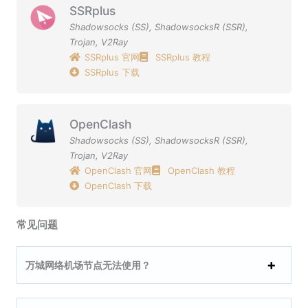
SSRplus
Shadowsocks (SS)
,
ShadowsocksR (SSR)
,
Trojan
,
V2Ray
SSRplus 官网
SSRplus 教程
SSRplus 下载
OpenClash
Shadowsocks (SS)
,
ShadowsocksR (SSR)
,
Trojan
,
V2Ray
OpenClash 官网
OpenClash 教程
OpenClash 下载
常见问题
万城网络机场节点无法使用？