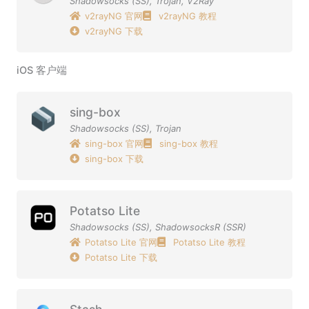
Shadowsocks (SS)
,
Trojan
,
V2Ray
v2rayNG 官网
v2rayNG 教程
v2rayNG 下载
iOS 客户端
sing-box
Shadowsocks (SS)
,
Trojan
sing-box 官网
sing-box 教程
sing-box 下载
Potatso Lite
Shadowsocks (SS)
,
ShadowsocksR (SSR)
Potatso Lite 官网
Potatso Lite 教程
Potatso Lite 下载