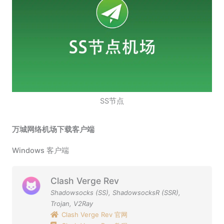
SS节点
万城网络机场下载客户端
Windows 客户端
Clash Verge Rev
Shadowsocks (SS)
,
ShadowsocksR (SSR)
,
Trojan
,
V2Ray
Clash Verge Rev 官网