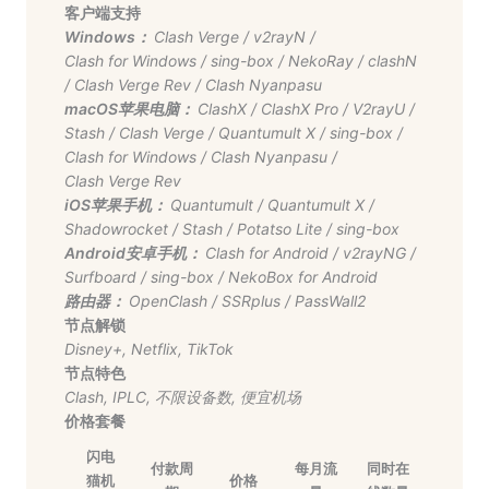
客户端支持
Windows：
Clash Verge
/
v2rayN
/
Clash for Windows
/
sing-box
/
NekoRay
/
clashN
/
Clash Verge Rev
/
Clash Nyanpasu
macOS苹果电脑：
ClashX
/
ClashX Pro
/
V2rayU
/
Stash
/
Clash Verge
/
Quantumult X
/
sing-box
/
Clash for Windows
/
Clash Nyanpasu
/
Clash Verge Rev
iOS苹果手机：
Quantumult
/
Quantumult X
/
Shadowrocket
/
Stash
/
Potatso Lite
/
sing-box
Android安卓手机：
Clash for Android
/
v2rayNG
/
Surfboard
/
sing-box
/
NekoBox for Android
路由器：
OpenClash
/
SSRplus
/
PassWall2
节点解锁
Disney+
,
Netflix
,
TikTok
节点特色
Clash
,
IPLC
,
不限设备数
,
便宜机场
价格套餐
闪电
付款周
每月流
同时在
猫机
价格