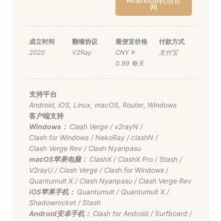
Realnode机场官
网
成立时间
翻墙协议
最便宜价格
付款方式
2020
V2Ray
CNY￥
支付宝
0.99 每天
支持平台
Android
,
iOS
,
Linux
,
macOS
,
Router
,
Windows
客户端支持
Windows：
Clash Verge
/
v2rayN
/
Clash for Windows
/
NekoRay
/
clashN
/
Clash Verge Rev
/
Clash Nyanpasu
macOS苹果电脑：
ClashX
/
ClashX Pro
/
Stash
/
V2rayU
/
Clash Verge
/
Clash for Windows
/
Quantumult X
/
Clash Nyanpasu
/
Clash Verge Rev
iOS苹果手机：
Quantumult
/
Quantumult X
/
Shadowrocket
/
Stash
Android安卓手机：
Clash for Android
/
Surfboard
/