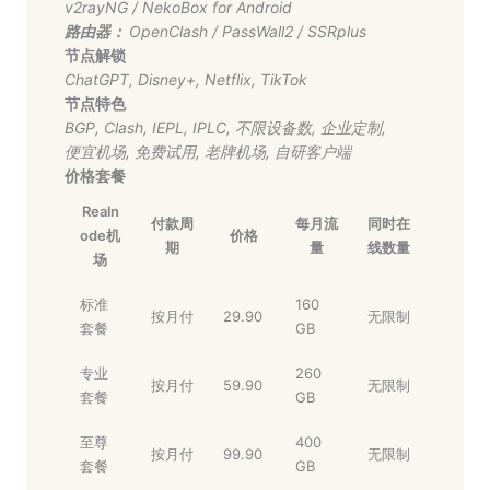
v2rayNG
/
NekoBox for Android
路由器：
OpenClash
/
PassWall2
/
SSRplus
节点解锁
ChatGPT
,
Disney+
,
Netflix
,
TikTok
节点特色
BGP
,
Clash
,
IEPL
,
IPLC
,
不限设备数
,
企业定制
,
便宜机场
,
免费试用
,
老牌机场
,
自研客户端
价格套餐
Realn
付款周
每月流
同时在
ode机
价格
期
量
线数量
场
标准
160
按月付
29.90
无限制
套餐
GB
专业
260
按月付
59.90
无限制
套餐
GB
至尊
400
按月付
99.90
无限制
套餐
GB