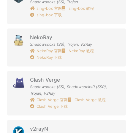
Shadowsocks (SS)
,
Trojan
sing-box 官网
sing-box 教程
sing-box 下载
NekoRay
Shadowsocks (SS)
,
Trojan
,
V2Ray
NekoRay 官网
NekoRay 教程
NekoRay 下载
Clash Verge
Shadowsocks (SS)
,
ShadowsocksR (SSR)
,
Trojan
,
V2Ray
Clash Verge 官网
Clash Verge 教程
Clash Verge 下载
v2rayN