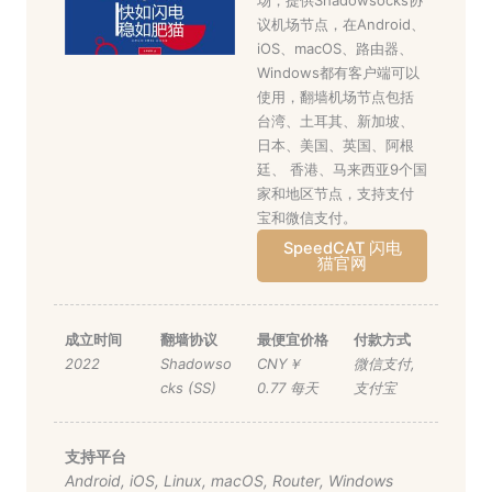
场，提供Shadowsocks协
议机场节点，在Android、
iOS、macOS、路由器、
Windows都有客户端可以
使用，翻墙机场节点包括
台湾、土耳其、新加坡、
日本、美国、英国、阿根
廷、 香港、马来西亚9个国
家和地区节点，支持支付
宝和微信支付。
SpeedCAT 闪电
猫官网
成立时间
翻墙协议
最便宜价格
付款方式
2022
Shadowso
CNY￥
微信支付
,
cks (SS)
0.77 每天
支付宝
支持平台
Android
,
iOS
,
Linux
,
macOS
,
Router
,
Windows