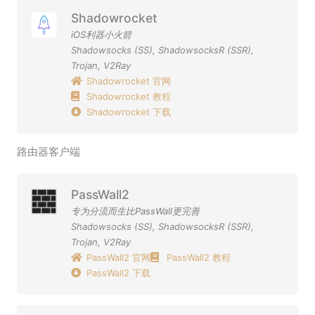
Shadowrocket
iOS利器小火箭
Shadowsocks (SS)
,
ShadowsocksR (SSR)
,
Trojan
,
V2Ray
Shadowrocket 官网
Shadowrocket 教程
Shadowrocket 下载
路由器客户端
PassWall2
专为分流而生比PassWall更完善
Shadowsocks (SS)
,
ShadowsocksR (SSR)
,
Trojan
,
V2Ray
PassWall2 官网
PassWall2 教程
PassWall2 下载