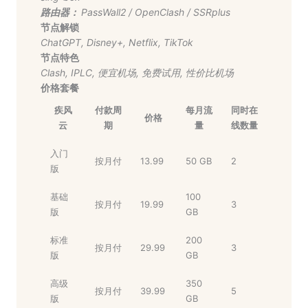
路由器：
PassWall2
/
OpenClash
/
SSRplus
节点解锁
ChatGPT
,
Disney+
,
Netflix
,
TikTok
节点特色
Clash
,
IPLC
,
便宜机场
,
免费试用
,
性价比机场
价格套餐
疾风
付款周
每月流
同时在
价格
云
期
量
线数量
入门
按月付
13.99
50 GB
2
版
基础
100
按月付
19.99
3
版
GB
标准
200
按月付
29.99
3
版
GB
高级
350
按月付
39.99
5
版
GB