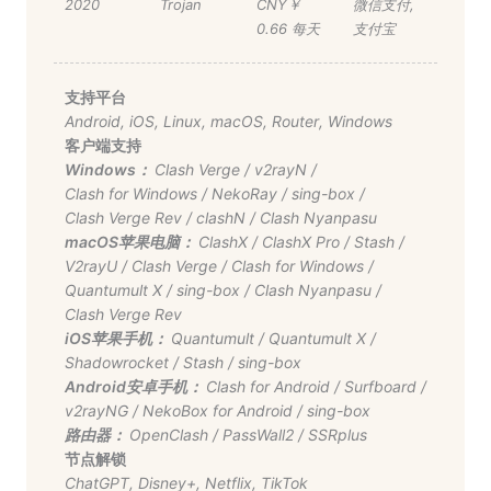
2020
Trojan
CNY￥
微信支付
,
0.66 每天
支付宝
支持平台
Android
,
iOS
,
Linux
,
macOS
,
Router
,
Windows
客户端支持
Windows：
Clash Verge
/
v2rayN
/
Clash for Windows
/
NekoRay
/
sing-box
/
Clash Verge Rev
/
clashN
/
Clash Nyanpasu
macOS苹果电脑：
ClashX
/
ClashX Pro
/
Stash
/
V2rayU
/
Clash Verge
/
Clash for Windows
/
Quantumult X
/
sing-box
/
Clash Nyanpasu
/
Clash Verge Rev
iOS苹果手机：
Quantumult
/
Quantumult X
/
Shadowrocket
/
Stash
/
sing-box
Android安卓手机：
Clash for Android
/
Surfboard
/
v2rayNG
/
NekoBox for Android
/
sing-box
路由器：
OpenClash
/
PassWall2
/
SSRplus
节点解锁
ChatGPT
,
Disney+
,
Netflix
,
TikTok