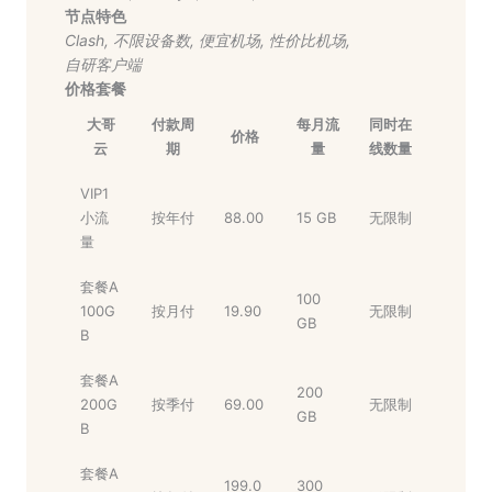
节点特色
Clash
,
不限设备数
,
便宜机场
,
性价比机场
,
自研客户端
价格套餐
大哥
付款周
每月流
同时在
价格
云
期
量
线数量
VIP1
小流
按年付
88.00
15 GB
无限制
量
套餐A
100
100G
按月付
19.90
无限制
GB
B
套餐A
200
200G
按季付
69.00
无限制
GB
B
套餐A
199.0
300