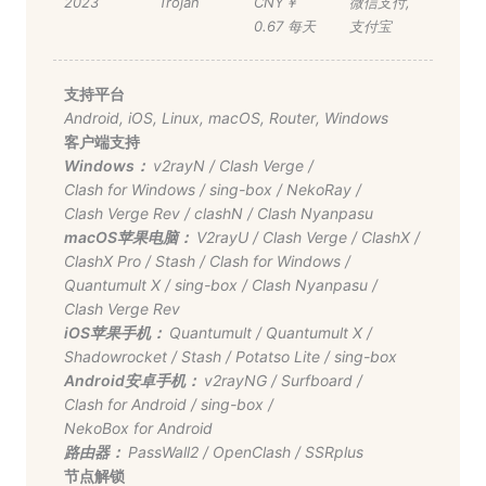
2023
Trojan
CNY￥
微信支付
,
0.67 每天
支付宝
支持平台
Android
,
iOS
,
Linux
,
macOS
,
Router
,
Windows
客户端支持
Windows：
v2rayN
/
Clash Verge
/
Clash for Windows
/
sing-box
/
NekoRay
/
Clash Verge Rev
/
clashN
/
Clash Nyanpasu
macOS苹果电脑：
V2rayU
/
Clash Verge
/
ClashX
/
ClashX Pro
/
Stash
/
Clash for Windows
/
Quantumult X
/
sing-box
/
Clash Nyanpasu
/
Clash Verge Rev
iOS苹果手机：
Quantumult
/
Quantumult X
/
Shadowrocket
/
Stash
/
Potatso Lite
/
sing-box
Android安卓手机：
v2rayNG
/
Surfboard
/
Clash for Android
/
sing-box
/
NekoBox for Android
路由器：
PassWall2
/
OpenClash
/
SSRplus
节点解锁