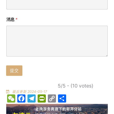
消息
*
提交
5/5 - (10 votes)
最后更新 2024-05-17
WeChat
Facebook
Telegram
PrintFriendly
Copy
Share
Link