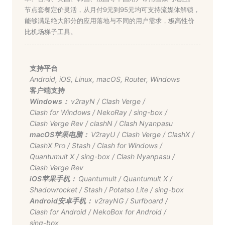
节点套餐定价灵活，从月付9元到95元均可支持流媒体解锁，
能够满足绝大部分的应用落地与不同的用户需求，极高性价
比机场梯子工具。
支持平台
Android
,
iOS
,
Linux
,
macOS
,
Router
,
Windows
客户端支持
Windows：
v2rayN
/
Clash Verge
/
Clash for Windows
/
NekoRay
/
sing-box
/
Clash Verge Rev
/
clashN
/
Clash Nyanpasu
macOS苹果电脑：
V2rayU
/
Clash Verge
/
ClashX
/
ClashX Pro
/
Stash
/
Clash for Windows
/
Quantumult X
/
sing-box
/
Clash Nyanpasu
/
Clash Verge Rev
iOS苹果手机：
Quantumult
/
Quantumult X
/
Shadowrocket
/
Stash
/
Potatso Lite
/
sing-box
Android安卓手机：
v2rayNG
/
Surfboard
/
Clash for Android
/
NekoBox for Android
/
sing-box