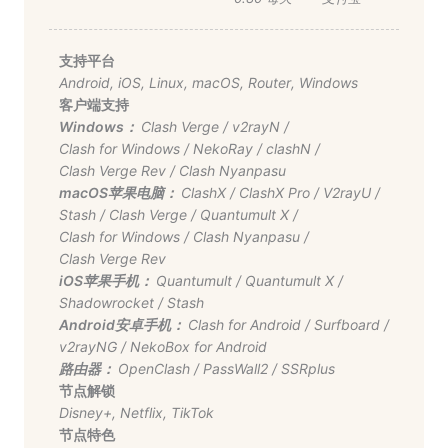
支持平台
Android
,
iOS
,
Linux
,
macOS
,
Router
,
Windows
客户端支持
Windows：
Clash Verge
/
v2rayN
/
Clash for Windows
/
NekoRay
/
clashN
/
Clash Verge Rev
/
Clash Nyanpasu
macOS苹果电脑：
ClashX
/
ClashX Pro
/
V2rayU
/
Stash
/
Clash Verge
/
Quantumult X
/
Clash for Windows
/
Clash Nyanpasu
/
Clash Verge Rev
iOS苹果手机：
Quantumult
/
Quantumult X
/
Shadowrocket
/
Stash
Android安卓手机：
Clash for Android
/
Surfboard
/
v2rayNG
/
NekoBox for Android
路由器：
OpenClash
/
PassWall2
/
SSRplus
节点解锁
Disney+
,
Netflix
,
TikTok
节点特色