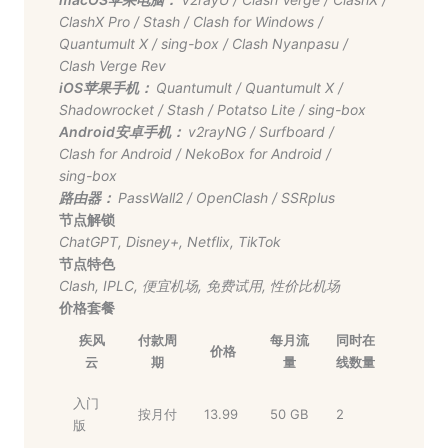
ClashX Pro
/
Stash
/
Clash for Windows
/
Quantumult X
/
sing-box
/
Clash Nyanpasu
/
Clash Verge Rev
iOS苹果手机：
Quantumult
/
Quantumult X
/
Shadowrocket
/
Stash
/
Potatso Lite
/
sing-box
Android安卓手机：
v2rayNG
/
Surfboard
/
Clash for Android
/
NekoBox for Android
/
sing-box
路由器：
PassWall2
/
OpenClash
/
SSRplus
节点解锁
ChatGPT
,
Disney+
,
Netflix
,
TikTok
节点特色
Clash
,
IPLC
,
便宜机场
,
免费试用
,
性价比机场
价格套餐
疾风
付款周
每月流
同时在
价格
云
期
量
线数量
入门
按月付
13.99
50 GB
2
版