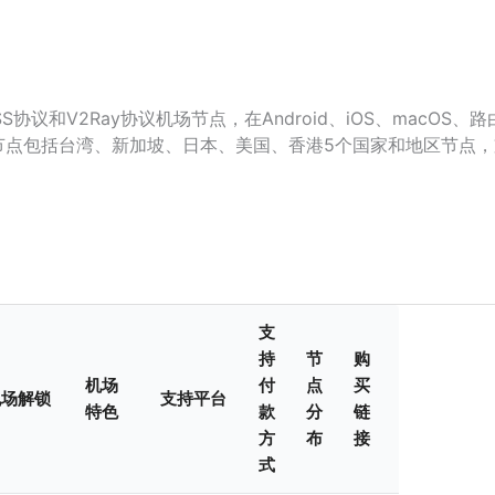
议和V2Ray协议机场节点，在Android、iOS、macOS、路
场节点包括台湾、新加坡、日本、美国、香港5个国家和地区节点，
支
持
节
购
机场
付
点
买
机场解锁
支持平台
特色
款
分
链
方
布
接
式