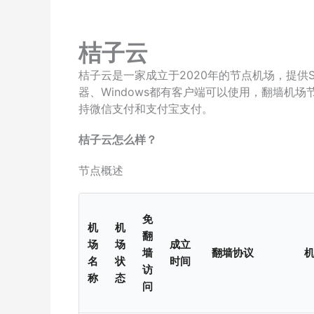
桔子云
桔子云是一家成立于2020年的节点机场，提供SS协
器、Windows都有客户端可以使用，翻墙机
持微信支付和支付宝支付。
桔子云怎么样？
节点概述
免
机
机
翻
场
场
成立
墙
翻墙协议
名
状
时间
访
称
态
问