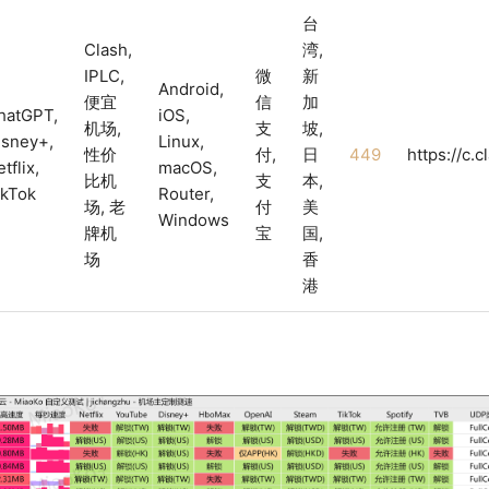
台
Clash,
湾,
IPLC,
微
新
Android,
便宜
信
加
hatGPT,
iOS,
机场,
支
坡,
isney+,
Linux,
性价
付,
日
449
https://c.
tflix,
macOS,
比机
支
本,
ikTok
Router,
场, 老
付
美
Windows
牌机
宝
国,
场
香
港