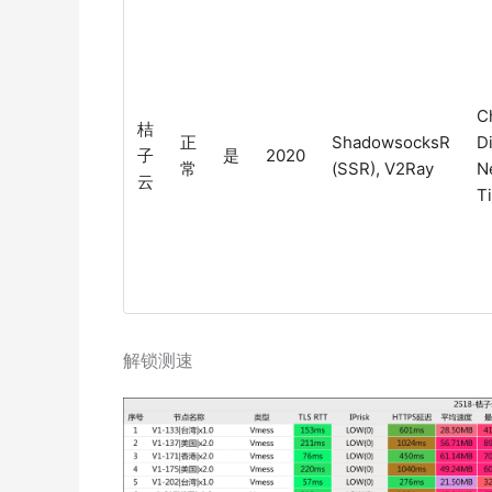
C
桔
正
ShadowsocksR
D
子
是
2020
常
(SSR), V2Ray
Ne
云
T
解锁测速