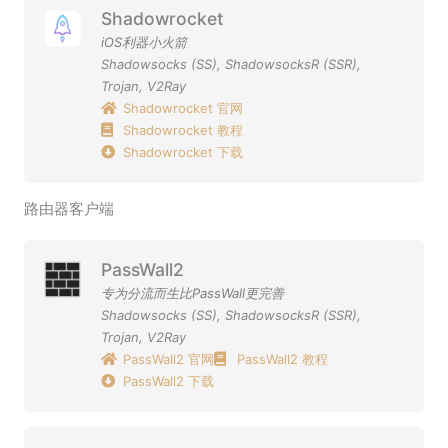
Shadowrocket
iOS利器小火箭
Shadowsocks (SS)
,
ShadowsocksR (SSR)
,
Trojan
,
V2Ray
Shadowrocket 官网
Shadowrocket 教程
Shadowrocket 下载
路由器客户端
PassWall2
专为分流而生比PassWall更完善
Shadowsocks (SS)
,
ShadowsocksR (SSR)
,
Trojan
,
V2Ray
PassWall2 官网
PassWall2 教程
PassWall2 下载