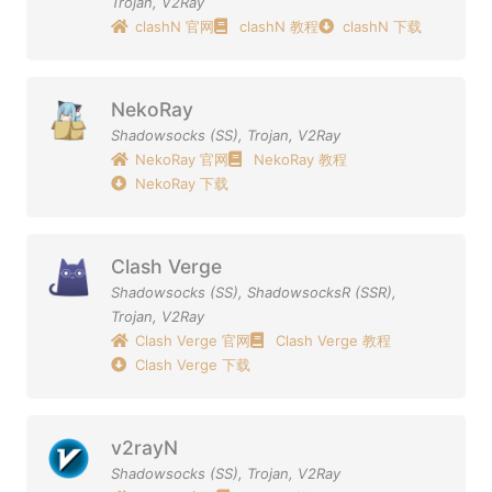
Trojan
,
V2Ray
clashN 官网
clashN 教程
clashN 下载
NekoRay
Shadowsocks (SS)
,
Trojan
,
V2Ray
NekoRay 官网
NekoRay 教程
NekoRay 下载
Clash Verge
Shadowsocks (SS)
,
ShadowsocksR (SSR)
,
Trojan
,
V2Ray
Clash Verge 官网
Clash Verge 教程
Clash Verge 下载
v2rayN
Shadowsocks (SS)
,
Trojan
,
V2Ray