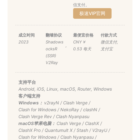
信支付。
极速VIP官网
成立时间
翻墙协议
最便宜价格
付款方式
2023
Shadows
CNY￥
微信支付
,
,
ocksR
0.53 每天
支付宝
(SSR)
V2Ray
支持平台
Android
,
iOS
,
Linux
,
macOS
,
Router
,
Windows
客户端支持
Windows：
v2rayN
/
Clash Verge
/
Clash for Windows
/
NekoRay
/
clashN
/
Clash Verge Rev
/
Clash Nyanpasu
macOS苹果电脑：
Clash Verge
/
ClashX
/
ClashX Pro
/
Quantumult X
/
Stash
/
V2rayU
/
Clash for Windows
/
Clash Nyanpasu
/