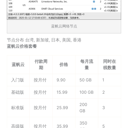
蓝帆云网络节点
节点分布
台湾
,
新加坡
,
日本
,
美国
,
香港
蓝帆云价格套餐
付款周
每月流
同时在
蓝帆云
价格
期
量
线数量
入门版
按月付
9.90
50 GB
1
基础版
按月付
15.99
100 GB
2
200
标准版
按月付
25.99
3
GB
350
高级版
按月付
35.99
5