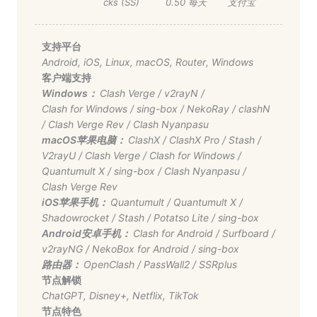
cks (SS)
0.50 每天
支付宝
支持平台
Android
,
iOS
,
Linux
,
macOS
,
Router
,
Windows
客户端支持
Windows：
Clash Verge
/
v2rayN
/
Clash for Windows
/
sing-box
/
NekoRay
/
clashN
/
Clash Verge Rev
/
Clash Nyanpasu
macOS苹果电脑：
ClashX
/
ClashX Pro
/
Stash
/
V2rayU
/
Clash Verge
/
Clash for Windows
/
Quantumult X
/
sing-box
/
Clash Nyanpasu
/
Clash Verge Rev
iOS苹果手机：
Quantumult
/
Quantumult X
/
Shadowrocket
/
Stash
/
Potatso Lite
/
sing-box
Android安卓手机：
Clash for Android
/
Surfboard
/
v2rayNG
/
NekoBox for Android
/
sing-box
路由器：
OpenClash
/
PassWall2
/
SSRplus
节点解锁
ChatGPT
,
Disney+
,
Netflix
,
TikTok
节点特色