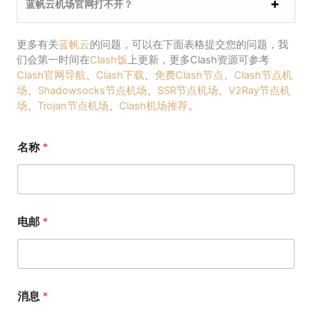
蓝帆云机场官网打不开？
更多有关
蓝帆云
的问题，可以在下面表格提交您的问题，我
们会第一时间在
Clash饭
上更新，更多Clash资源可参考
Clash官网导航
、
Clash下载
、
免费Clash节点
、
Clash节点机
场
、
Shadowsocks节点机场
、
SSR节点机场
、
V2Ray节点机
场
、
Trojan节点机场
、
Clash机场推荐
。
名称
*
电邮
*
消息
*