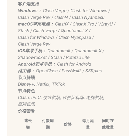
客户端支持
Windows：
Clash Verge
/
Clash for Windows
/
Clash Verge Rev
/
clashN
/
Clash Nyanpasu
macOS苹果电脑：
ClashX
/
ClashX Pro
/
V2rayU
/
Stash
/
Clash Verge
/
Quantumult X
/
Clash for Windows
/
Clash Nyanpasu
/
Clash Verge Rev
iOS苹果手机：
Quantumult
/
Quantumult X
/
Shadowrocket
/
Stash
/
Potatso Lite
Android安卓手机：
Clash for Android
路由器：
OpenClash
/
PassWall2
/
SSRplus
节点解锁
Disney+
,
Netflix
,
TikTok
节点特色
Clash
,
IPLC
,
便宜机场
,
性价比机场
,
老牌机场
,
高端机场
价格套餐
速云
付款周
每月流
同时在
价格
梯
期
量
线数量