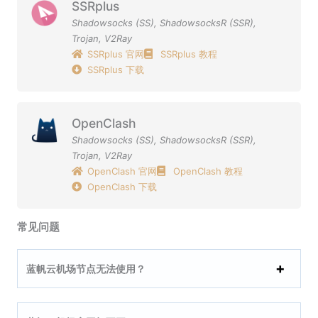
SSRplus
Shadowsocks (SS)
,
ShadowsocksR (SSR)
,
Trojan
,
V2Ray
SSRplus 官网
SSRplus 教程
SSRplus 下载
OpenClash
Shadowsocks (SS)
,
ShadowsocksR (SSR)
,
Trojan
,
V2Ray
OpenClash 官网
OpenClash 教程
OpenClash 下载
常见问题
蓝帆云机场节点无法使用？