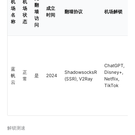
机
机
翻
场
场
成立
墙
翻墙协议
机场解锁
名
状
时间
访
称
态
问
ChatGPT,
蓝
正
ShadowsocksR
Disney+,
C
帆
是
2024
常
(SSR), V2Ray
Netflix,
I
云
TikTok
解锁测速