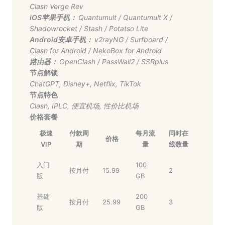
Clash Verge Rev
iOS苹果手机：
Quantumult
/
Quantumult X
/
Shadowrocket
/
Stash
/
Potatso Lite
Android安卓手机：
v2rayNG
/
Surfboard
/
Clash for Android
/
NekoBox for Android
路由器：
OpenClash
/
PassWall2
/
SSRplus
节点解锁
ChatGPT
,
Disney+
,
Netflix
,
TikTok
节点特色
Clash
,
IPLC
,
便宜机场
,
性价比机场
价格套餐
极速
付款周
每月流
同时在
价格
VIP
期
量
线数量
入门
100
按月付
15.99
2
版
GB
基础
200
按月付
25.99
3
版
GB