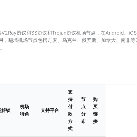
ay协议和SS协议和Trojan协议机场节点，在Android、iO
以使用，翻墙机场节点包括丹麦、乌克兰、俄罗斯、加拿大、南非等
。
支
持
节
购
机场
付
点
买
场解锁
支持平台
特色
款
分
链
方
布
接
式