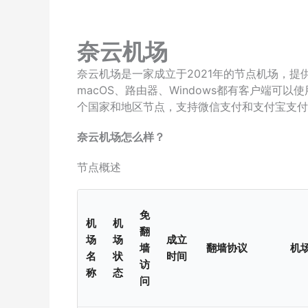
奈云机场
奈云机场是一家成立于2021年的节点机场，提供V2R
macOS、路由器、Windows都有客户端可
个国家和地区节点，支持微信支付和支付宝支付
奈云机场怎么样？
节点概述
免
机
机
翻
场
场
成立
墙
翻墙协议
机
名
状
时间
访
称
态
问