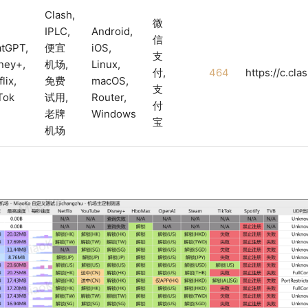
Clash,
微
IPLC,
Android,
信
tGPT,
便宜
iOS,
支
ney+,
机场,
Linux,
付,
464
https://c.cl
lix,
免费
macOS,
支
Tok
试用,
Router,
付
老牌
Windows
宝
机场