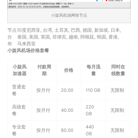
小旋风机场网络节点
节点
印度尼西亚
,
台湾
,
土耳其
,
巴西
,
德国
,
新加坡
,
日本
,
分
泰国
,
美国
,
英国
,
菲律宾
,
越南
,
阿根廷
,
韩国
,
香港
,
布
马来西亚
小旋风机场价格套餐
小旋风
付款周
每月流
同时在
价格
加速器
期
量
线数量
普通套
按月付
20.00
110 GB
无限制
餐
高级套
220
按月付
40.00
无限制
餐
GB
专业套
440
按月付
80.00
无限制
餐
GB