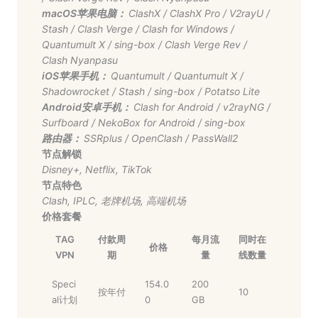
macOS苹果电脑：
ClashX
/
ClashX Pro
/
V2rayU
/
Stash
/
Clash Verge
/
Clash for Windows
/
Quantumult X
/
sing-box
/
Clash Verge Rev
/
Clash Nyanpasu
iOS苹果手机：
Quantumult
/
Quantumult X
/
Shadowrocket
/
Stash
/
sing-box
/
Potatso Lite
Android安卓手机：
Clash for Android
/
v2rayNG
/
Surfboard
/
NekoBox for Android
/
sing-box
路由器：
SSRplus
/
OpenClash
/
PassWall2
节点解锁
Disney+
,
Netflix
,
TikTok
节点特色
Clash
,
IPLC
,
老牌机场
,
高端机场
价格套餐
TAG
付款周
每月流
同时在
价格
VPN
期
量
线数量
Speci
154.0
200
按年付
10
al计划
0
GB