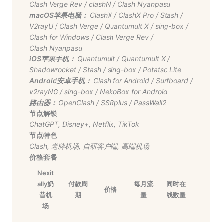
Clash Verge Rev
/
clashN
/
Clash Nyanpasu
macOS苹果电脑：
ClashX
/
ClashX Pro
/
Stash
/
V2rayU
/
Clash Verge
/
Quantumult X
/
sing-box
/
Clash for Windows
/
Clash Verge Rev
/
Clash Nyanpasu
iOS苹果手机：
Quantumult
/
Quantumult X
/
Shadowrocket
/
Stash
/
sing-box
/
Potatso Lite
Android安卓手机：
Clash for Android
/
Surfboard
/
v2rayNG
/
sing-box
/
NekoBox for Android
路由器：
OpenClash
/
SSRplus
/
PassWall2
节点解锁
ChatGPT
,
Disney+
,
Netflix
,
TikTok
节点特色
Clash
,
老牌机场
,
自研客户端
,
高端机场
价格套餐
Nexit
ally奶
付款周
每月流
同时在
价格
昔机
期
量
线数量
场