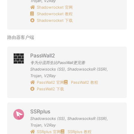
Trojan
,
V2Ray
Shadowrocket 官网
Shadowrocket 教程
Shadowrocket 下载
路由器客户端
PassWall2
专为分流而生比PassWall更完善
Shadowsocks (SS)
,
ShadowsocksR (SSR)
,
Trojan
,
V2Ray
PassWall2 官网
PassWall2 教程
PassWall2 下载
SSRplus
Shadowsocks (SS)
,
ShadowsocksR (SSR)
,
Trojan
,
V2Ray
SSRplus 官网
SSRplus 教程