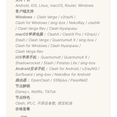
Android
,
iOS
,
Linux
,
macOS
,
Router
,
Windows
客户端支持
Windows：
Clash Verge
/
v2rayN
/
Clash for Windows
/
sing-box
/
NekoRay
/
clashN
/
Clash Verge Rev
/
Clash Nyanpasu
macOS苹果电脑：
ClashX
/
ClashX Pro
/
V2rayU
/
Stash
/
Clash Verge
/
Quantumult X
/
sing-box
/
Clash for Windows
/
Clash Nyanpasu
/
Clash Verge Rev
iOS苹果手机：
Quantumult
/
Quantumult X
/
Shadowrocket
/
Stash
/
Potatso Lite
/
sing-box
Android安卓手机：
Clash for Android
/
v2rayNG
/
Surfboard
/
sing-box
/
NekoBox for Android
路由器：
OpenClash
/
SSRplus
/
PassWall2
节点解锁
Disney+
,
Netflix
,
TikTok
节点特色
Clash
,
IPLC
,
不限设备数
,
便宜机场
价格套餐