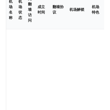
机
机
翻
场
场
成立
翻墙协
机场
墙
机场解锁
名
状
时间
议
特色
访
称
态
问