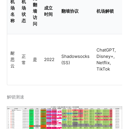
机
机
翻
场
场
成立
机
墙
翻墙协议
机场解锁
名
状
时间
特
访
称
态
问
ChatGPT,
耐
正
Shadowsocks
Disney+,
思
是
2022
Cl
常
(SS)
Netflix,
云
TikTok
解锁测速