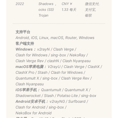
2022
Shadows
,
CNY￥
微信支付
,
ocks (SS)
1.33 每天
支付宝
,
Trojan
银联
支持平台
Android
,
iOS
,
Linux
,
macOS
,
Router
,
Windows
客户端支持
Windows：
v2rayN
/
Clash Verge
/
Clash for Windows
/
sing-box
/
NekoRay
/
Clash Verge Rev
/
clashN
/
Clash Nyanpasu
macOS苹果电脑：
V2rayU
/
Clash Verge
/
ClashX
/
ClashX Pro
/
Stash
/
Clash for Windows
/
Quantumult X
/
sing-box
/
Clash Verge Rev
/
Clash Nyanpasu
iOS苹果手机：
Quantumult
/
Quantumult X
/
Shadowrocket
/
Stash
/
Potatso Lite
/
sing-box
Android安卓手机：
v2rayNG
/
Surfboard
/
Clash for Android
/
sing-box
/
NekoBox for Android