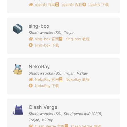
clashN 官网
clashN 教程
clashN 下载
sing-box
Shadowsocks (SS)
,
Trojan
sing-box 官网
sing-box 教程
sing-box 下载
NekoRay
Shadowsocks (SS)
,
Trojan
,
V2Ray
NekoRay 官网
NekoRay 教程
NekoRay 下载
Clash Verge
Shadowsocks (SS)
,
ShadowsocksR (SSR)
,
Trojan
,
V2Ray
Clash Verge 官网
Clash Verge 教程