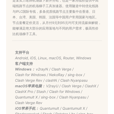
是某实力老牌机场旗下新开分站，也是一家用低价提供中高
端线路节点的机场梯子工具加速器。使用隧道中转优化线路
与IPLC国际专线，多条优质线路节点主要集中在香港、日
本、台湾、美国、韩国、法国等中国用户常用国家与地区。
节点套餐定价灵活，从月付9元到95元均可支持流媒体解锁，
能够满足绝大部分的应用落地与不同的用户需求，极高性价
比机场梯子工具。
支持平台
Android
,
iOS
,
Linux
,
macOS
,
Router
,
Windows
客户端支持
Windows：
v2rayN
/
Clash Verge
/
Clash for Windows
/
NekoRay
/
sing-box
/
Clash Verge Rev
/
clashN
/
Clash Nyanpasu
macOS苹果电脑：
V2rayU
/
Clash Verge
/
ClashX
/
ClashX Pro
/
Stash
/
Clash for Windows
/
Quantumult X
/
sing-box
/
Clash Nyanpasu
/
Clash Verge Rev
iOS苹果手机：
Quantumult
/
Quantumult X
/
Shadowrocket
/
Stash
/
Potatso Lite
/
sing-box