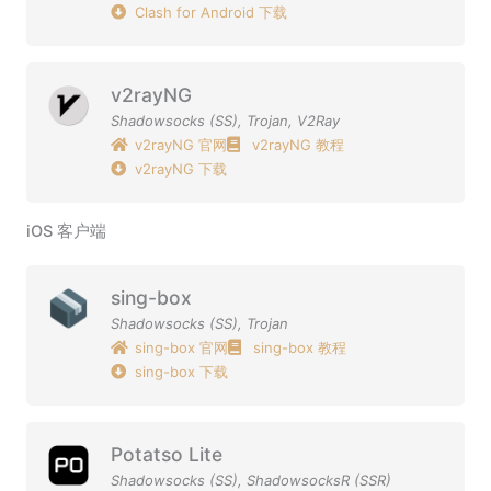
Clash for Android 下载
v2rayNG
Shadowsocks (SS)
,
Trojan
,
V2Ray
v2rayNG 官网
v2rayNG 教程
v2rayNG 下载
iOS 客户端
sing-box
Shadowsocks (SS)
,
Trojan
sing-box 官网
sing-box 教程
sing-box 下载
Potatso Lite
Shadowsocks (SS)
,
ShadowsocksR (SSR)