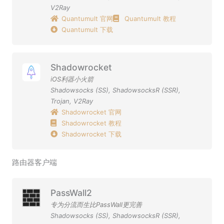
V2Ray
Quantumult 官网
Quantumult 教程
Quantumult 下载
Shadowrocket
iOS利器小火箭
Shadowsocks (SS)
,
ShadowsocksR (SSR)
,
Trojan
,
V2Ray
Shadowrocket 官网
Shadowrocket 教程
Shadowrocket 下载
路由器客户端
PassWall2
专为分流而生比PassWall更完善
Shadowsocks (SS)
,
ShadowsocksR (SSR)
,