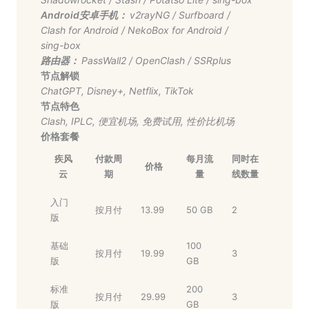
Android安卓手机：
v2rayNG
/
Surfboard
/
Clash for Android
/
NekoBox for Android
/
sing-box
路由器：
PassWall2
/
OpenClash
/
SSRplus
节点解锁
ChatGPT
,
Disney+
,
Netflix
,
TikTok
节点特色
Clash
,
IPLC
,
便宜机场
,
免费试用
,
性价比机场
价格套餐
疾风
付款周
每月流
同时在
价格
云
期
量
线数量
入门
按月付
13.99
50 GB
2
版
基础
100
按月付
19.99
3
版
GB
标准
200
按月付
29.99
3
版
GB