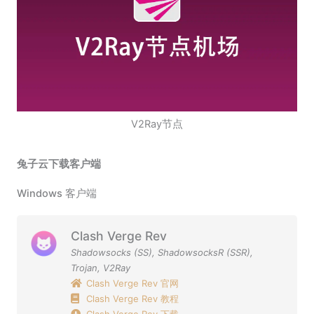
V2Ray节点
兔子云下载客户端
Windows 客户端
Clash Verge Rev
Shadowsocks (SS)
,
ShadowsocksR (SSR)
,
Trojan
,
V2Ray
Clash Verge Rev 官网
Clash Verge Rev 教程