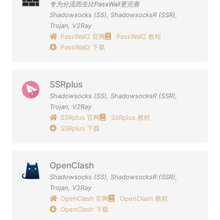
专为分流而生比PassWall更完善
Shadowsocks (SS)
,
ShadowsocksR (SSR)
,
Trojan
,
V2Ray
PassWall2 官网
PassWall2 教程
PassWall2 下载
SSRplus
Shadowsocks (SS)
,
ShadowsocksR (SSR)
,
Trojan
,
V2Ray
SSRplus 官网
SSRplus 教程
SSRplus 下载
OpenClash
Shadowsocks (SS)
,
ShadowsocksR (SSR)
,
Trojan
,
V2Ray
OpenClash 官网
OpenClash 教程
OpenClash 下载