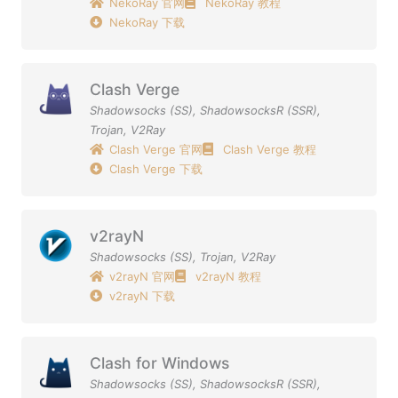
NekoRay 官网
NekoRay 教程
NekoRay 下载
Clash Verge
Shadowsocks (SS)
,
ShadowsocksR (SSR)
,
Trojan
,
V2Ray
Clash Verge 官网
Clash Verge 教程
Clash Verge 下载
v2rayN
Shadowsocks (SS)
,
Trojan
,
V2Ray
v2rayN 官网
v2rayN 教程
v2rayN 下载
Clash for Windows
Shadowsocks (SS)
,
ShadowsocksR (SSR)
,