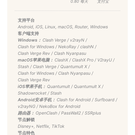
0.80 每天
支付宝
支持平台
Android
,
iOS
,
Linux
,
macOS
,
Router
,
Windows
客户端支持
Windows：
Clash Verge
/
v2rayN
/
Clash for Windows
/
NekoRay
/
clashN
/
Clash Verge Rev
/
Clash Nyanpasu
macOS苹果电脑：
ClashX
/
ClashX Pro
/
V2rayU
/
Stash
/
Clash Verge
/
Quantumult X
/
Clash for Windows
/
Clash Nyanpasu
/
Clash Verge Rev
iOS苹果手机：
Quantumult
/
Quantumult X
/
Shadowrocket
/
Stash
Android安卓手机：
Clash for Android
/
Surfboard
/
v2rayNG
/
NekoBox for Android
路由器：
OpenClash
/
PassWall2
/
SSRplus
节点解锁
Disney+
,
Netflix
,
TikTok
节点特色