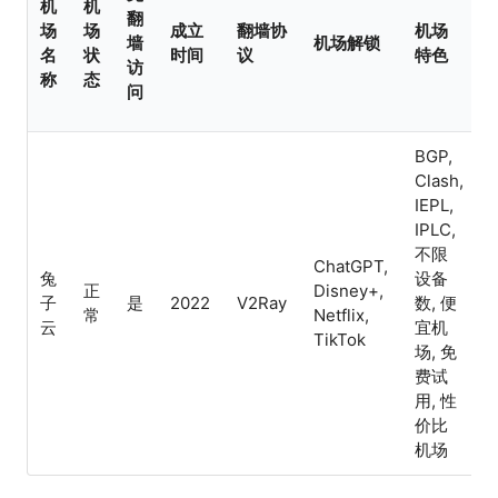
机
机
翻
场
场
成立
翻墙协
机场
墙
机场解锁
名
状
时间
议
特色
访
称
态
问
BGP,
Clash,
IEPL,
IPLC,
不限
ChatGPT,
兔
设备
正
Disney+,
子
是
2022
V2Ray
数, 便
常
Netflix,
云
宜机
TikTok
场, 免
费试
用, 性
价比
机场