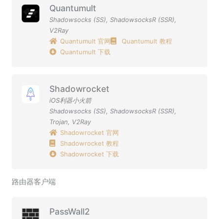
Quantumult
Shadowsocks (SS)
,
ShadowsocksR (SSR)
,
V2Ray
Quantumult 官网
Quantumult 教程
Quantumult 下载
Shadowrocket
iOS利器小火箭
Shadowsocks (SS)
,
ShadowsocksR (SSR)
,
Trojan
,
V2Ray
Shadowrocket 官网
Shadowrocket 教程
Shadowrocket 下载
路由器客户端
PassWall2