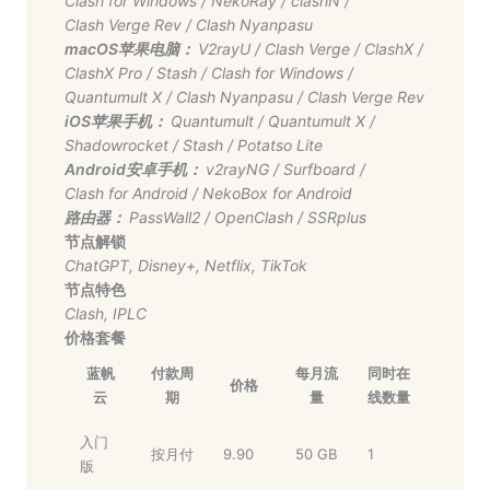
Clash for Windows
/
NekoRay
/
clashN
/
Clash Verge Rev
/
Clash Nyanpasu
macOS苹果电脑：
V2rayU
/
Clash Verge
/
ClashX
/
ClashX Pro
/
Stash
/
Clash for Windows
/
Quantumult X
/
Clash Nyanpasu
/
Clash Verge Rev
iOS苹果手机：
Quantumult
/
Quantumult X
/
Shadowrocket
/
Stash
/
Potatso Lite
Android安卓手机：
v2rayNG
/
Surfboard
/
Clash for Android
/
NekoBox for Android
路由器：
PassWall2
/
OpenClash
/
SSRplus
节点解锁
ChatGPT
,
Disney+
,
Netflix
,
TikTok
节点特色
Clash
,
IPLC
价格套餐
蓝帆
付款周
每月流
同时在
价格
云
期
量
线数量
入门
按月付
9.90
50 GB
1
版