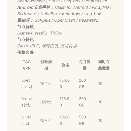
Shadowrocket
/
Stash
/
sing-box
/
Potatso Lite
Android安卓手机：
Clash for Android
/
v2rayNG
/
Surfboard
/
NekoBox for Android
/
sing-box
路由器：
SSRplus
/
OpenClash
/
PassWall2
节点解锁
Disney+
,
Netflix
,
TikTok
节点特色
Clash
,
IPLC
,
老牌机场
,
高端机场
价格套餐
TAG
付款周
每月流
同时在
价格
VPN
期
量
线数量
Speci
154.0
200
按年付
10
al计划
0
GB
Bronz
176.0
250
按季付
10
e计划
0
GB
Silver
109.0
500
按月付
10
计划
0
GB