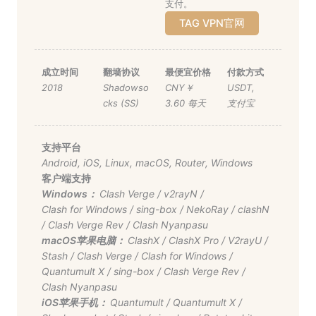
支付。
TAG VPN官网
成立时间
翻墙协议
最便宜价格
付款方式
2018
Shadowso
CNY￥
USDT
,
cks (SS)
3.60 每天
支付宝
支持平台
Android
,
iOS
,
Linux
,
macOS
,
Router
,
Windows
客户端支持
Windows：
Clash Verge
/
v2rayN
/
Clash for Windows
/
sing-box
/
NekoRay
/
clashN
/
Clash Verge Rev
/
Clash Nyanpasu
macOS苹果电脑：
ClashX
/
ClashX Pro
/
V2rayU
/
Stash
/
Clash Verge
/
Clash for Windows
/
Quantumult X
/
sing-box
/
Clash Verge Rev
/
Clash Nyanpasu
iOS苹果手机：
Quantumult
/
Quantumult X
/