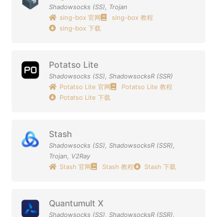
Shadowsocks (SS)
,
Trojan
sing-box 官网
sing-box 教程
sing-box 下载
Potatso Lite
Shadowsocks (SS)
,
ShadowsocksR (SSR)
Potatso Lite 官网
Potatso Lite 教程
Potatso Lite 下载
Stash
Shadowsocks (SS)
,
ShadowsocksR (SSR)
,
Trojan
,
V2Ray
Stash 官网
Stash 教程
Stash 下载
Quantumult X
Shadowsocks (SS)
,
ShadowsocksR (SSR)
,