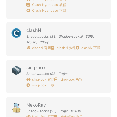
Clash Nyanpasu 教程
Clash Nyanpasu 下载
clashN
Shadowsocks (SS)
,
ShadowsocksR (SSR)
,
Trojan
,
V2Ray
clashN 官网
clashN 教程
clashN 下载
sing-box
Shadowsocks (SS)
,
Trojan
sing-box 官网
sing-box 教程
sing-box 下载
NekoRay
Shadowsocks (SS)
,
Trojan
,
V2Ray
NekoRay 官网
NekoRay 教程