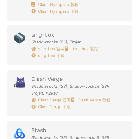
Clash Nyanpasu 教程
Clash Nyanpasu 下载
sing-box
Shadowsocks (SS)
,
Trojan
sing-box 官网
sing-box 教程
sing-box 下载
Clash Verge
Shadowsocks (SS)
,
ShadowsocksR (SSR)
,
Trojan
,
V2Ray
Clash Verge 官网
Clash Verge 教程
Clash Verge 下载
Stash
Shadowsocks (SS)
,
ShadowsocksR (SSR)
,