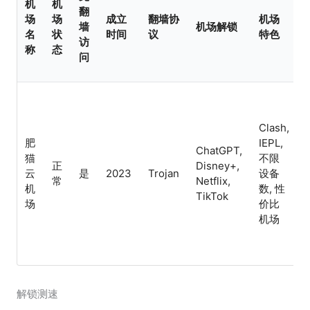
机
机
翻
场
场
成立
翻墙协
机场
墙
机场解锁
名
状
时间
议
特色
访
称
态
问
Clash,
肥
IEPL,
ChatGPT,
猫
不限
正
Disney+,
云
是
2023
Trojan
设备
常
Netflix,
机
数, 性
TikTok
场
价比
机场
解锁测速