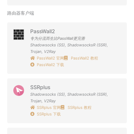
路由器客户端
PassWall2
专为分流而生比PassWall更完善
Shadowsocks (SS)
,
ShadowsocksR (SSR)
,
Trojan
,
V2Ray
PassWall2 官网
PassWall2 教程
PassWall2 下载
SSRplus
Shadowsocks (SS)
,
ShadowsocksR (SSR)
,
Trojan
,
V2Ray
SSRplus 官网
SSRplus 教程
SSRplus 下载