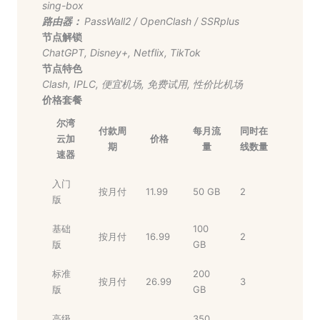
sing-box
路由器：
PassWall2
/
OpenClash
/
SSRplus
节点解锁
ChatGPT
,
Disney+
,
Netflix
,
TikTok
节点特色
Clash
,
IPLC
,
便宜机场
,
免费试用
,
性价比机场
价格套餐
尔湾
付款周
每月流
同时在
云加
价格
期
量
线数量
速器
入门
按月付
11.99
50 GB
2
版
基础
100
按月付
16.99
2
版
GB
标准
200
按月付
26.99
3
版
GB
高级
350