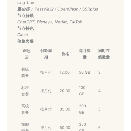
sing-box
路由器：
PassWall2
/
OpenClash
/
SSRplus
节点解锁
ChatGPT
,
Disney+
,
Netflix
,
TikTok
节点特色
Clash
价格套餐
耐思
付款周
每月流
同时在
价格
云
期
量
线数量
初级
按月付
12.00
50 GB
3
套餐
标准
100
按月付
20.00
4
套餐
GB
高级
200
按月付
35.00
5
套餐
GB
旗舰
350
按月付
50.00
6
套餐
GB