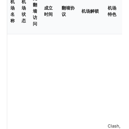
机
机
翻
场
场
成立
翻墙协
机场
墙
机场解锁
名
状
时间
议
特色
访
称
态
问
Clash,