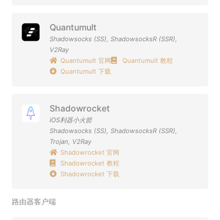
Quantumult
Shadowsocks (SS)
,
ShadowsocksR (SSR)
,
V2Ray
Quantumult 官网
Quantumult 教程
Quantumult 下载
Shadowrocket
iOS利器小火箭
Shadowsocks (SS)
,
ShadowsocksR (SSR)
,
Trojan
,
V2Ray
Shadowrocket 官网
Shadowrocket 教程
Shadowrocket 下载
路由器客户端