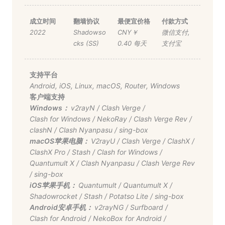
成立时间
翻墙协议
最便宜价格
付款方式
2022
Shadowso
CNY￥
微信支付
,
cks (SS)
0.40 每天
支付宝
支持平台
Android
,
iOS
,
Linux
,
macOS
,
Router
,
Windows
客户端支持
Windows：
v2rayN
/
Clash Verge
/
Clash for Windows
/
NekoRay
/
Clash Verge Rev
/
clashN
/
Clash Nyanpasu
/
sing-box
macOS苹果电脑：
V2rayU
/
Clash Verge
/
ClashX
/
ClashX Pro
/
Stash
/
Clash for Windows
/
Quantumult X
/
Clash Nyanpasu
/
Clash Verge Rev
/
sing-box
iOS苹果手机：
Quantumult
/
Quantumult X
/
Shadowrocket
/
Stash
/
Potatso Lite
/
sing-box
Android安卓手机：
v2rayNG
/
Surfboard
/
Clash for Android
/
NekoBox for Android
/