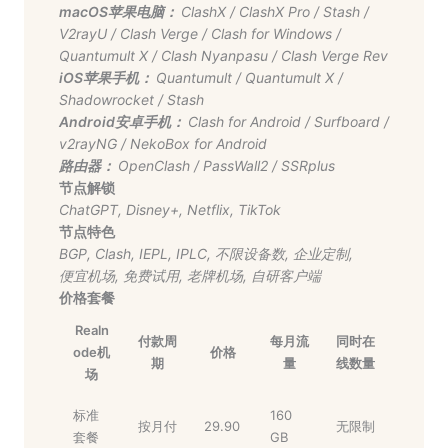
macOS苹果电脑：
ClashX
/
ClashX Pro
/
Stash
/
V2rayU
/
Clash Verge
/
Clash for Windows
/
Quantumult X
/
Clash Nyanpasu
/
Clash Verge Rev
iOS苹果手机：
Quantumult
/
Quantumult X
/
Shadowrocket
/
Stash
Android安卓手机：
Clash for Android
/
Surfboard
/
v2rayNG
/
NekoBox for Android
路由器：
OpenClash
/
PassWall2
/
SSRplus
节点解锁
ChatGPT
,
Disney+
,
Netflix
,
TikTok
节点特色
BGP
,
Clash
,
IEPL
,
IPLC
,
不限设备数
,
企业定制
,
便宜机场
,
免费试用
,
老牌机场
,
自研客户端
价格套餐
Realn
付款周
每月流
同时在
ode机
价格
期
量
线数量
场
标准
160
按月付
29.90
无限制
套餐
GB