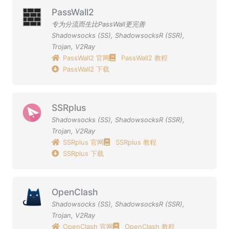
PassWall2
专为分流而生比PassWall更完善
Shadowsocks (SS)
,
ShadowsocksR (SSR)
,
Trojan
,
V2Ray
PassWall2 官网
PassWall2 教程
PassWall2 下载
SSRplus
Shadowsocks (SS)
,
ShadowsocksR (SSR)
,
Trojan
,
V2Ray
SSRplus 官网
SSRplus 教程
SSRplus 下载
OpenClash
Shadowsocks (SS)
,
ShadowsocksR (SSR)
,
Trojan
,
V2Ray
OpenClash 官网
OpenClash 教程