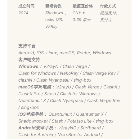
成立时间
翻墙协议
最便宜价格
付款方式
2024
Shadows
,
CNY￥
微信支付
,
ocks (SS)
0.39 每天
支付宝
V2Ray
支持平台
Android
,
iOS
,
Linux
,
macOS
,
Router
,
Windows
客户端支持
Windows：
v2rayN
/
Clash Verge
/
Clash for Windows
/
NekoRay
/
Clash Verge Rev
/
clashN
/
Clash Nyanpasu
/
sing-box
macOS苹果电脑：
V2rayU
/
Clash Verge
/
ClashX
/
ClashX Pro
/
Stash
/
Clash for Windows
/
Quantumult X
/
Clash Nyanpasu
/
Clash Verge Rev
/
sing-box
iOS苹果手机：
Quantumult
/
Quantumult X
/
Shadowrocket
/
Stash
/
Potatso Lite
/
sing-box
Android安卓手机：
v2rayNG
/
Surfboard
/
Clash for Android
/
NekoBox for Android
/