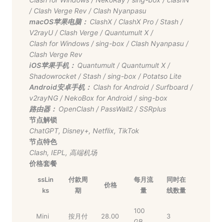
/
Clash Verge Rev
/
Clash Nyanpasu
macOS苹果电脑：
ClashX
/
ClashX Pro
/
Stash
/
V2rayU
/
Clash Verge
/
Quantumult X
/
Clash for Windows
/
sing-box
/
Clash Nyanpasu
/
Clash Verge Rev
iOS苹果手机：
Quantumult
/
Quantumult X
/
Shadowrocket
/
Stash
/
sing-box
/
Potatso Lite
Android安卓手机：
Clash for Android
/
Surfboard
/
v2rayNG
/
NekoBox for Android
/
sing-box
路由器：
OpenClash
/
PassWall2
/
SSRplus
节点解锁
ChatGPT
,
Disney+
,
Netflix
,
TikTok
节点特色
Clash
,
IEPL
,
高端机场
价格套餐
ssLin
付款周
每月流
同时在
价格
ks
期
量
线数量
100
Mini
按月付
28.00
3
GB