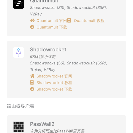
Quantumult
Shadowsocks (SS)
,
ShadowsocksR (SSR)
,
V2Ray
Quantumult 官网
Quantumult 教程
Quantumult 下载
Shadowrocket
iOS利器小火箭
Shadowsocks (SS)
,
ShadowsocksR (SSR)
,
Trojan
,
V2Ray
Shadowrocket 官网
Shadowrocket 教程
Shadowrocket 下载
路由器客户端
PassWall2
专为分流而生比PassWall更完善