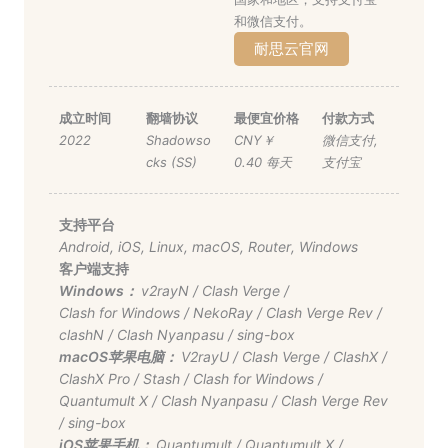
和微信支付。
耐思云官网
成立时间
翻墙协议
最便宜价格
付款方式
2022
Shadowso
CNY￥
微信支付
,
cks (SS)
0.40 每天
支付宝
支持平台
Android
,
iOS
,
Linux
,
macOS
,
Router
,
Windows
客户端支持
Windows：
v2rayN
/
Clash Verge
/
Clash for Windows
/
NekoRay
/
Clash Verge Rev
/
clashN
/
Clash Nyanpasu
/
sing-box
macOS苹果电脑：
V2rayU
/
Clash Verge
/
ClashX
/
ClashX Pro
/
Stash
/
Clash for Windows
/
Quantumult X
/
Clash Nyanpasu
/
Clash Verge Rev
/
sing-box
iOS苹果手机：
Quantumult
/
Quantumult X
/