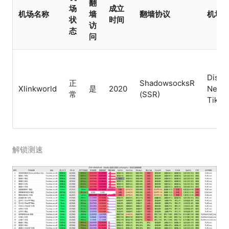
翻
场
成立
机场名称
墙
翻墙协议
机场
状
时间
访
态
问
Disne
正
ShadowsocksR
Xlinkworld
是
2020
Netfli
常
(SSR)
TikTo
解锁测速