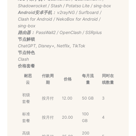
Shadowrocket
/
Stash
/
Potatso Lite
/
sing-box
Android安卓手机：
v2rayNG
/
Surfboard
/
Clash for Android
/
NekoBox for Android
/
sing-box
路由器：
PassWall2
/
OpenClash
/
SSRplus
节点解锁
ChatGPT
,
Disney+
,
Netflix
,
TikTok
节点特色
Clash
价格套餐
耐思
付款周
每月流
同时在
价格
云
期
量
线数量
初级
按月付
12.00
50 GB
3
套餐
标准
100
按月付
20.00
4
套餐
GB
高级
200