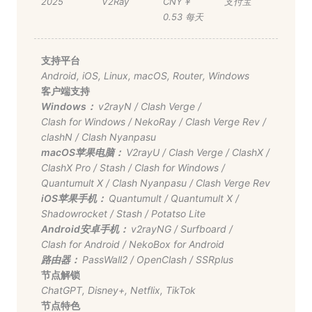
2025
V2Ray
CNY￥
支付宝
0.53 每天
支持平台
Android
,
iOS
,
Linux
,
macOS
,
Router
,
Windows
客户端支持
Windows：
v2rayN
/
Clash Verge
/
Clash for Windows
/
NekoRay
/
Clash Verge Rev
/
clashN
/
Clash Nyanpasu
macOS苹果电脑：
V2rayU
/
Clash Verge
/
ClashX
/
ClashX Pro
/
Stash
/
Clash for Windows
/
Quantumult X
/
Clash Nyanpasu
/
Clash Verge Rev
iOS苹果手机：
Quantumult
/
Quantumult X
/
Shadowrocket
/
Stash
/
Potatso Lite
Android安卓手机：
v2rayNG
/
Surfboard
/
Clash for Android
/
NekoBox for Android
路由器：
PassWall2
/
OpenClash
/
SSRplus
节点解锁
ChatGPT
,
Disney+
,
Netflix
,
TikTok
节点特色